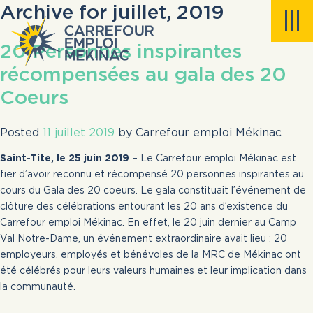
Archive for juillet, 2019
BABILLARD D’EMPLOIS
fermer
20 Personnes inspirantes
BABILLARD DES CANDIDATS
récompensées au gala des 20
Veuillez noter que, dans les offres présentées sur ce site,
Coeurs
l'utilisation du masculin est utilisé uniquement dans le but
À PROPOS
d’alléger le texte.
Posted
11 juillet 2019
by
Carrefour emploi Mékinac
Les offres publiées ici sont toujours disponibles, même si la
SERVICES À LA POPULATION
Saint-Tite, le 25 juin 2019
– Le Carrefour emploi Mékinac est
date limite pour postuler est échue ou même si la date de
fier d’avoir reconnu et récompensé 20 personnes inspirantes au
publication est antérieure à plus d’un mois. La validation des
cours du Gala des 20 coeurs. Le gala constituait l’événement de
NOS PROJETS
offres d’emploi s’effectue chaque semaine.
clôture des célébrations entourant les 20 ans d’existence du
Carrefour emploi Mékinac. En effet, le 20 juin dernier au Camp
SERVICES AUX EMPLOYEURS
Val Notre-Dame, un événement extraordinaire avait lieu : 20
employeurs, employés et bénévoles de la MRC de Mékinac ont
été célébrés pour leurs valeurs humaines et leur implication dans
la communauté.
Accueil