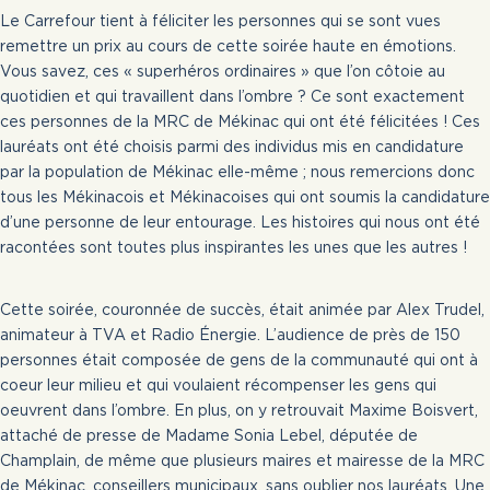
Actualités
Le Carrefour tient à féliciter les personnes qui se sont vues
remettre un prix au cours de cette soirée haute en émotions.
Liens utiles
Vous savez, ces « superhéros ordinaires » que l’on côtoie au
Nous joindre
quotidien et qui travaillent dans l’ombre ? Ce sont exactement
ces personnes de la MRC de Mékinac qui ont été félicitées ! Ces
INSCRIVEZ-VOUS
lauréats ont été choisis parmi des individus mis en candidature
CONNEXION
par la population de Mékinac elle-même ; nous remercions donc
tous les Mékinacois et Mékinacoises qui ont soumis la candidature
d’une personne de leur entourage. Les histoires qui nous ont été
418 365-7070
racontées sont toutes plus inspirantes les unes que les autres !
Cette soirée, couronnée de succès, était animée par Alex Trudel,
animateur à TVA et Radio Énergie. L’audience de près de 150
personnes était composée de gens de la communauté qui ont à
coeur leur milieu et qui voulaient récompenser les gens qui
oeuvrent dans l’ombre. En plus, on y retrouvait Maxime Boisvert,
attaché de presse de Madame Sonia Lebel, députée de
Champlain, de même que plusieurs maires et mairesse de la MRC
de Mékinac, conseillers municipaux, sans oublier nos lauréats. Une