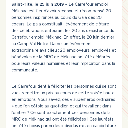
Actualités
Saint-Tite, le 25 juin 2019
– Le Carrefour emploi
Mékinac est fier d’avoir reconnu et récompensé 20
Liens utiles
personnes inspirantes au cours du Gala des 20
coeurs. Le gala constituait l’événement de clôture
Nous joindre
des célébrations entourant les 20 ans d’existence du
INSCRIVEZ-VOUS
Carrefour emploi Mékinac. En effet, le 20 juin dernier
CONNEXION
au Camp Val Notre-Dame, un événement
extraordinaire avait lieu : 20 employeurs, employés et
bénévoles de la MRC de Mékinac ont été célébrés
418 365-7070
pour leurs valeurs humaines et leur implication dans la
communauté.
Le Carrefour tient à féliciter les personnes qui se sont
vues remettre un prix au cours de cette soirée haute
en émotions. Vous savez, ces « superhéros ordinaires
» que l’on côtoie au quotidien et qui travaillent dans
l’ombre ? Ce sont exactement ces personnes de la
MRC de Mékinac qui ont été félicitées ! Ces lauréats
ont été choisis parmi des individus mis en candidature