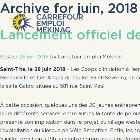
Archive for juin, 2018
Lancement officiel d
Posted
28 juin 2018
by
Carrefour emploi Mékinac
Saint-Tite, le 28 juin 2018
– Les Coops d’initiation à l’e
Hérouxville et Les Anges du boulot Saint-Séverin), en c
la salle Galop, située au 581 rue Saint-Paul.
À cette occasion, quelques-uns des 20 jeunes entrepren
leurs différents services, entre autres la tonte de pelous
présenté son implication dans le projet du village weste
Veuillez noter que
l’exploitation du kiosque de Vélo Smoothie. Enfin, les tro
du masculin est u
5 juillet prochain à 19h au centre communautaire Robert