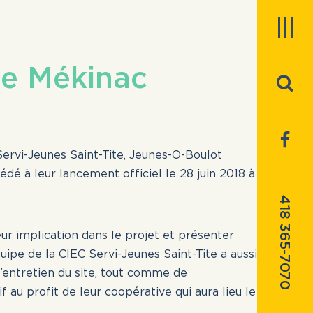
BABILLARD D’EMPLOIS
de Mékinac
BABILLARD DES CANDIDATS
À PROPOS
(Servi-Jeunes Saint-Tite, Jeunes-O-Boulot
dé à leur lancement officiel le 28 juin 2018 à
SERVICES À LA POPULATION
fermer
418 365-7070
ur implication dans le projet et présenter
équipe de la CIEC Servi-Jeunes Saint-Tite a aussi
NOS PROJETS
l’entretien du site, tout comme de
isation
f au profit de leur coopérative qui aura lieu le
te.
SERVICES AUX EMPLOYEURS