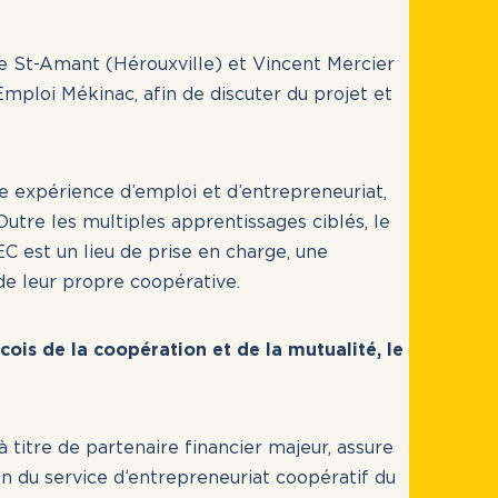
ie St-Amant (Hérouxville) et Vincent Mercier
te limite
ploi Mékinac, afin de discuter du projet et
Accueil
t
Actualités
Liens utiles
e expérience d’emploi et d’entrepreneuriat,
utre les multiples apprentissages ciblés, le
Nous joindre
EC est un lieu de prise en charge, une
 de leur propre coopérative.
INSCRIVEZ-VOUS
CONNEXION
ois de la coopération et de la mutualité, le
à titre de partenaire financier majeur, assure
n du service d’entrepreneuriat coopératif du