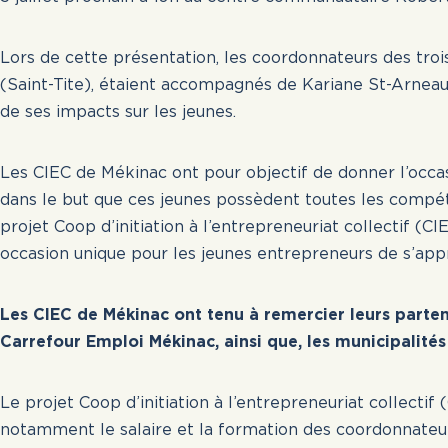
Lors de cette présentation, les coordonnateurs des tro
Les offres publié
(Saint-Tite), étaient accompagnés de Kariane St-Arneau
pour postuler es
de ses impacts sur les jeunes.
antérieure à plus
s’effectue chaqu
Les CIEC de Mékinac ont pour objectif de donner l’occas
dans le but que ces jeunes possèdent toutes les compéte
projet Coop d’initiation à l’entrepreneuriat collectif (C
occasion unique pour les jeunes entrepreneurs de s’appro
Les CIEC de Mékinac ont tenu à remercier leurs partena
Carrefour Emploi Mékinac, ainsi
que, les municipalités
Le projet Coop d’initiation à l’entrepreneuriat collectif 
notamment le salaire et la formation des coordonnateurs