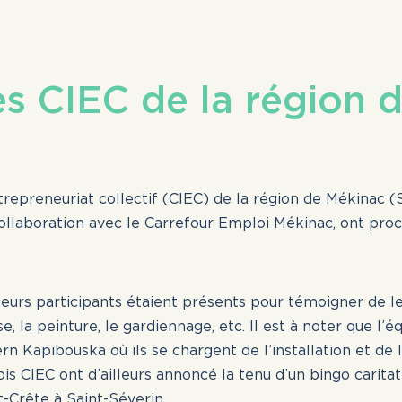
es CIEC de la région 
ntrepreneuriat collectif (CIEC) de la région de Mékinac 
ollaboration avec le Carrefour Emploi Mékinac, ont procé
eurs participants étaient présents pour témoigner de le
e, la peinture, le gardiennage, etc. Il est à noter que l’
rn Kapibouska où ils se chargent de l’installation et de 
, dans les offres présentées sur ce site, l'util
is CIEC ont d’ailleurs annoncé la tenu d’un bingo caritati
tilisé uniquement dans le but d’alléger le tex
-Crête à Saint-Séverin.