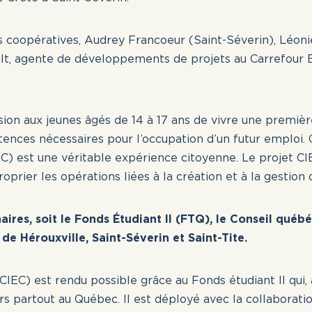
is coopératives, Audrey Francoeur (Saint-Séverin), Léon
es ici sont toujours disponibles, même si la da
lt, agente de développements de projets au Carrefour Em
t échue ou même si la date de publication es
 d’un mois. La validation des offres d’emploi
e semaine.
ion aux jeunes âgés de 14 à 17 ans de vivre une premièr
nces nécessaires pour l’occupation d’un futur emploi. O
IEC) est une véritable expérience citoyenne. Le projet CI
prier les opérations liées à la création et à la gestion
ires, soit le Fonds Étudiant II (FTQ), le
Conseil québéc
 de Hérouxville, Saint-Séverin et Saint-Tite.
(CIEC) est rendu possible grâce au Fonds étudiant II qui, 
 partout au Québec. Il est déployé avec la collaboratio