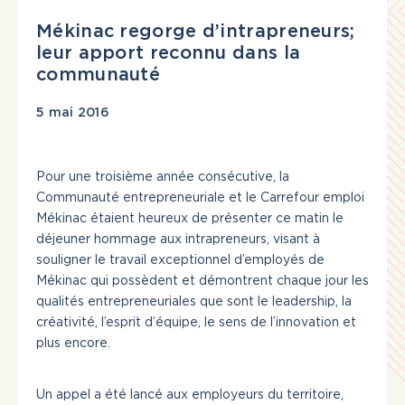
Actualités
Mékinac regorge d’intrapreneurs;
Liens utiles
leur apport reconnu dans la
communauté
Nous joindre
INSCRIVEZ-VOUS
5 mai 2016
CONNEXION
Pour une troisième année consécutive, la
418 365-7070
Communauté entrepreneuriale et le Carrefour emploi
Mékinac étaient heureux de présenter ce matin le
déjeuner hommage aux intrapreneurs, visant à
souligner le travail exceptionnel d’employés de
Mékinac qui possèdent et démontrent chaque jour les
qualités entrepreneuriales que sont le leadership, la
créativité, l’esprit d’équipe, le sens de l’innovation et
plus encore.
Un appel a été lancé aux employeurs du territoire,