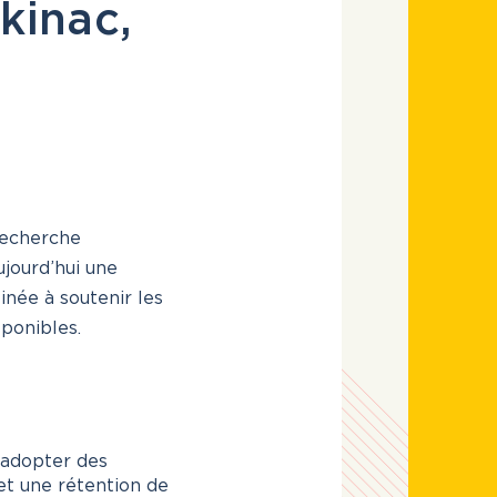
kinac,
te limite
Accueil
t
Actualités
Liens utiles
Nous joindre
 recherche
jourd’hui une
née à soutenir les
INSCRIVEZ-VOUS
ponibles.
CONNEXION
’adopter des
et une rétention de