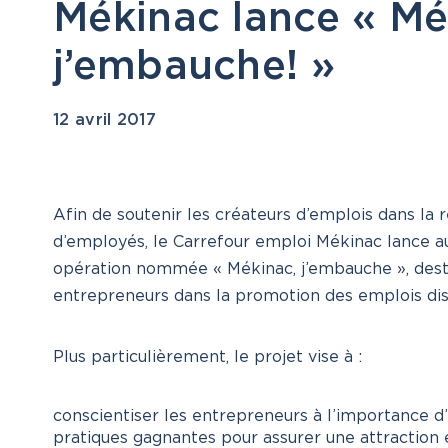
Mékinac lance « Mé
j’embauche! »
es ici sont toujours disponibles, même si la da
t échue ou même si la date de publication es
12 avril 2017
 d’un mois. La validation des offres d’emploi
e semaine.
Afin de soutenir les créateurs d’emplois dans la
d’employés, le Carrefour emploi Mékinac lance au
opération nommée « Mékinac, j’embauche », desti
entrepreneurs dans la promotion des emplois dis
Plus particulièrement, le projet vise à :
conscientiser les entrepreneurs à l’importance d
pratiques gagnantes pour assurer une attraction 