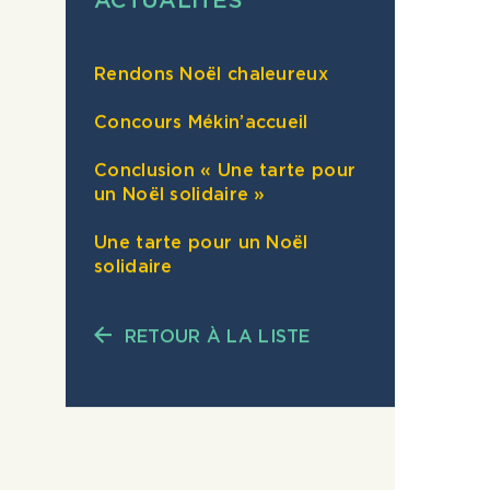
Les offres publié
Rendons Noël chaleureux
pour postuler es
Concours Mékin’accueil
antérieure à plus
Conclusion « Une tarte pour
s’effectue chaqu
un Noël solidaire »
Une tarte pour un Noël
solidaire
RETOUR À LA LISTE