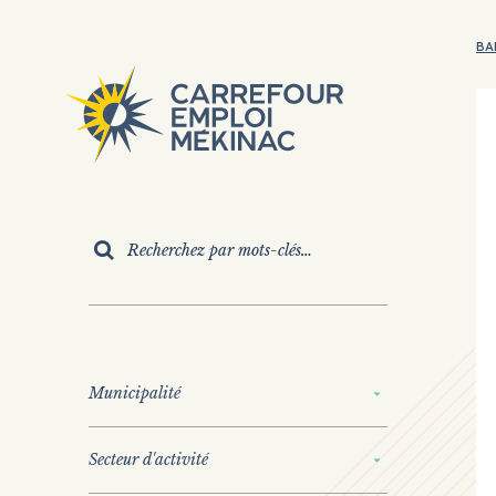
BA
Municipalité
Veuillez noter que
Secteur d'activité
Autre
du masculin est u