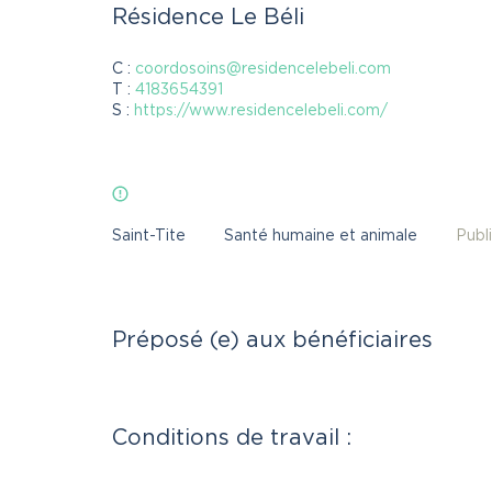
Résidence Le Béli
es ici sont toujours disponibles, même si la da
C :
coordosoins@residencelebeli.com
T :
4183654391
t échue ou même si la date de publication es
S :
https://www.residencelebeli.com/
 d’un mois. La validation des offres d’emploi
e semaine.
Saint-Tite
Santé humaine et animale
Publ
Préposé (e) aux bénéficiaires
Conditions de travail :