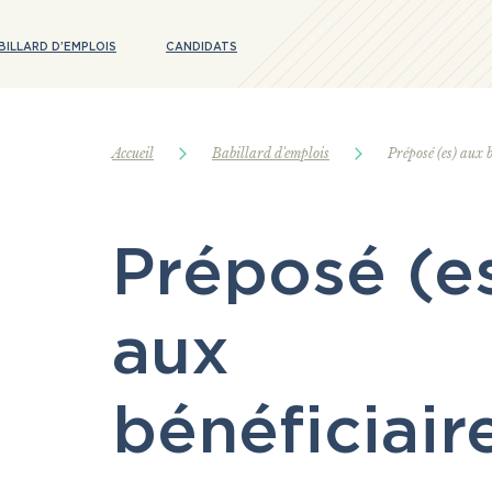
BILLARD D’EMPLOIS
CANDIDATS
Accueil
Babillard d'emplois
Préposé (es) aux b
Préposé (e
aux
bénéficiair
, dans les offres présentées sur ce site, l'util
tilisé uniquement dans le but d’alléger le tex