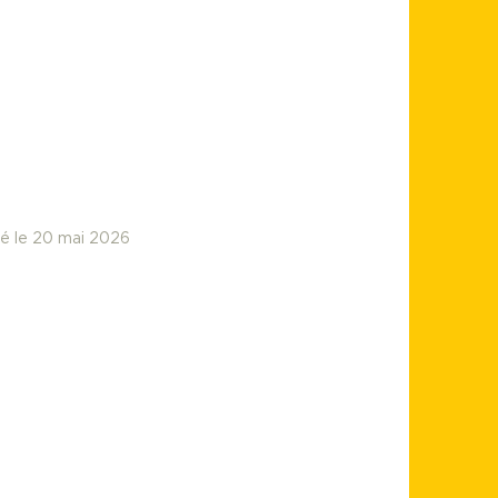
te limite
Accueil
t
Actualités
Liens utiles
Nous joindre
ié le 20 mai 2026
INSCRIVEZ-VOUS
CONNEXION